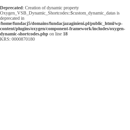
Deprecated
: Creation of dynamic property
Oxygen_VSB_Dynamic_Shortcodes::$custom_dynamic_datas is
deprecated in
/home/fundacj5/domains/fundacjazaginieni.pl/public_html/wp-
content/plugins/oxygen/component-framework/includes/oxygen-
dynamic-shortcodes.php
on line
18
KRS: 0000870180