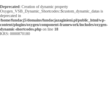
Deprecated
: Creation of dynamic property
Oxygen_VSB_Dynamic_Shortcodes::$custom_dynamic_datas is
deprecated in
/home/fundacj5/domains/fundacjazaginieni.pl/public_html/wp-
content/plugins/oxygen/component-framework/includes/oxygen-
dynamic-shortcodes.php
on line
18
KRS: 0000870180