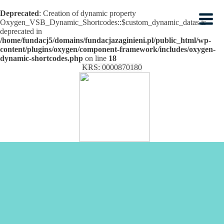
Deprecated
: Creation of dynamic property
Oxygen_VSB_Dynamic_Shortcodes::$custom_dynamic_datas is
deprecated in
/home/fundacj5/domains/fundacjazaginieni.pl/public_html/wp-
content/plugins/oxygen/component-framework/includes/oxygen-
dynamic-shortcodes.php
on line
18
KRS: 0000870180