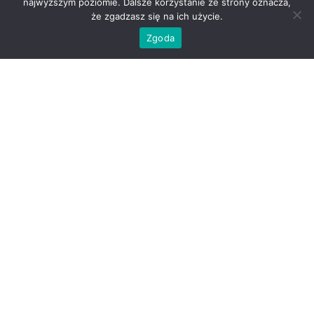
najwyższym poziomie. Dalsze korzystanie ze strony oznacza,
że zgadzasz się na ich użycie.
Zgoda
Andrzej Ziemniak
miejsce zaginięcia:
MOW Rewal
data zaginięcia:
30/03/1999
wzrost:
150
cm
znaki szczególne:
blizna na pośladku, pieprzyk na łopatce
kolor oczu:
brązowe
kolor włosów:
brąz/czarne
data urodzenia:
26/11/1984
wiek w dniu zaginięcia:
15
30/03/1999 Andrzej miał opuścić MOW w Rewalu wraz z kolegą -
Łukaszem Sas. Od tamtego momentu nie podjął kontaktu z bliskimi.