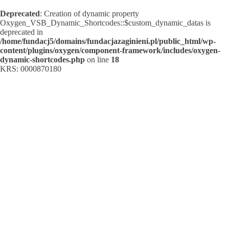
Deprecated
: Creation of dynamic property
Oxygen_VSB_Dynamic_Shortcodes::$custom_dynamic_datas is
deprecated in
/home/fundacj5/domains/fundacjazaginieni.pl/public_html/wp-
content/plugins/oxygen/component-framework/includes/oxygen-
dynamic-shortcodes.php
on line
18
KRS: 0000870180