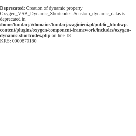
Deprecated
: Creation of dynamic property
Oxygen_VSB_Dynamic_Shortcodes::$custom_dynamic_datas is
deprecated in
/home/fundacj5/domains/fundacjazaginieni.pl/public_html/wp-
content/plugins/oxygen/component-framework/includes/oxygen-
dynamic-shortcodes.php
on line
18
KRS: 0000870180