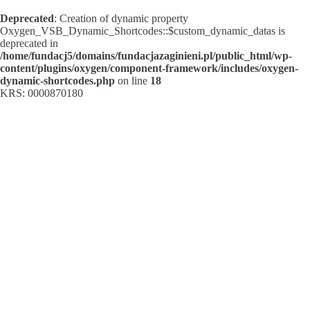
Deprecated
: Creation of dynamic property
Oxygen_VSB_Dynamic_Shortcodes::$custom_dynamic_datas is
deprecated in
/home/fundacj5/domains/fundacjazaginieni.pl/public_html/wp-
content/plugins/oxygen/component-framework/includes/oxygen-
dynamic-shortcodes.php
on line
18
KRS: 0000870180