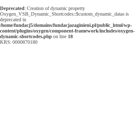
Deprecated
: Creation of dynamic property
Oxygen_VSB_Dynamic_Shortcodes::$custom_dynamic_datas is
deprecated in
/home/fundacj5/domains/fundacjazaginieni.pl/public_html/wp-
content/plugins/oxygen/component-framework/includes/oxygen-
dynamic-shortcodes.php
on line
18
KRS: 0000870180