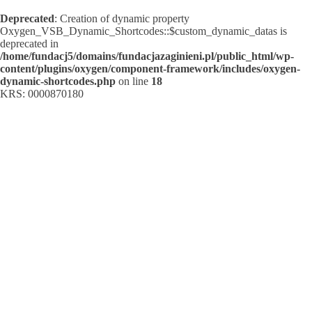
Deprecated
: Creation of dynamic property
Oxygen_VSB_Dynamic_Shortcodes::$custom_dynamic_datas is
deprecated in
/home/fundacj5/domains/fundacjazaginieni.pl/public_html/wp-
content/plugins/oxygen/component-framework/includes/oxygen-
dynamic-shortcodes.php
on line
18
KRS: 0000870180