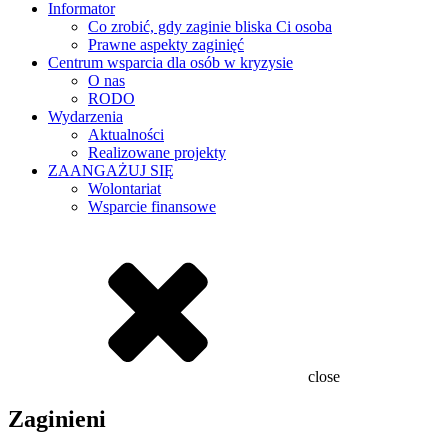
Informator
Co zrobić, gdy zaginie bliska Ci osoba
Prawne aspekty zaginięć
Centrum wsparcia dla osób w kryzysie
O nas
RODO
Wydarzenia
Aktualności
Realizowane projekty
ZAANGAŻUJ SIĘ
Wolontariat
Wsparcie finansowe
close
Zaginieni