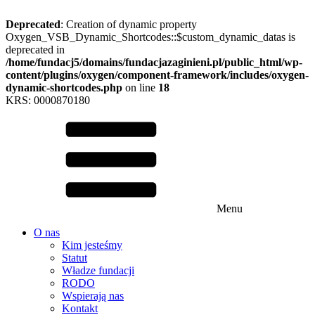
Deprecated
: Creation of dynamic property
Oxygen_VSB_Dynamic_Shortcodes::$custom_dynamic_datas is
deprecated in
/home/fundacj5/domains/fundacjazaginieni.pl/public_html/wp-
content/plugins/oxygen/component-framework/includes/oxygen-
dynamic-shortcodes.php
on line
18
KRS: 0000870180
Menu
O nas
Kim jesteśmy
Statut
Władze fundacji
RODO
Wspierają nas
Kontakt